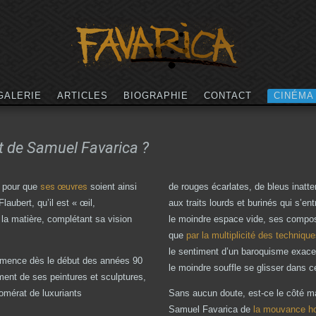
GALERIE
ARTICLES
BIOGRAPHIE
CONTACT
CINÉMA
t de Samuel Favarica ?
pour que
ses œuvres
soient ainsi
de rouges écarlates, de bleus inatte
laubert, qu’il est « œil,
aux traits lourds et burinés qui s’e
la matière, complétant sa vision
le moindre espace vide, ses composit
que
par la multiplicité des technique
le sentiment d’un baroquisme exacer
ence dès le début des années 90
le moindre souffle se glisser dans 
ement de ses peintures et sculptures,
lomérat de luxuriants
Sans aucun doute, est‑ce le côté ma
Samuel Favarica de
la mouvance ho