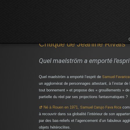
Pulsions et Fantasmes
Critique de Jeanine Rivais
Quel maelström a emporté l’espri
Quel maelström a emporté l’esprit de
Samuel Favarica
un agglomérat de personnages attestant, à l’instar de F
tout bonnement » et propose des « grouillements » de 
partielle du réel par ses projections fantasmatiques ?
Né à Rouen en 1971,
Samuel Carujo Fava Rica
comm
à recouvrir dans sa globalité l’intérieur de son appart
par des bas‑reliefs et l’agencement d’un fabuleux agg
objets hétéroclites.